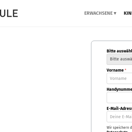
ERWACHSENE
KIN
Bitte auswäh
Vorname
*
Handynumm
E-Mail-Adre
Wir speichern d