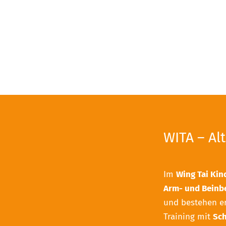
WITA – Al
Im
Wing Tai Kin
Arm- und Bein
und bestehen e
Training mit
Sch