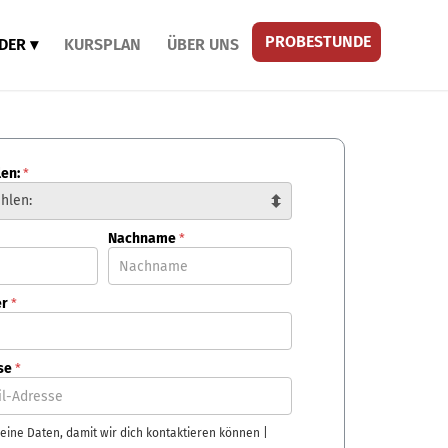
PROBESTUNDE
DER
KURSPLAN
ÜBER UNS
len:
*
Nachname
*
er
*
sse
*
eine Daten, damit wir dich kontaktieren können |